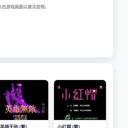
点击游戏画面以激活音频。
英雄无敌 (繁)
小红帽 (繁)