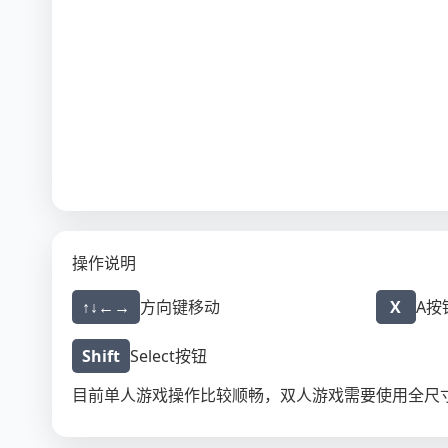
操作说明
↑↓←→
方向键移动
X
A按
Shift
Select按钮
目前单人游戏操作比较顺畅，双人游戏需要使用全尺寸