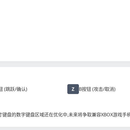
钮 (跳跃/确认)
Z
B按钮 (攻击/取消)
键盘的数字键盘区域还在优化中,未来将争取兼容XBOX游戏手