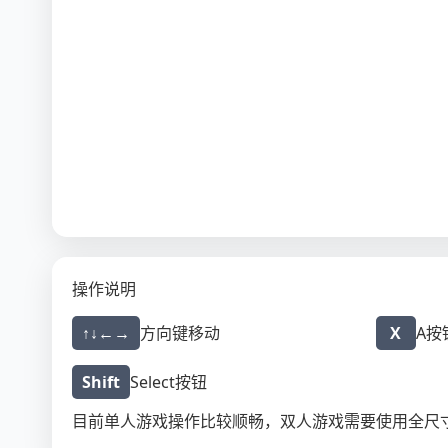
操作说明
↑↓←→
方向键移动
X
A按
Shift
Select按钮
目前单人游戏操作比较顺畅，双人游戏需要使用全尺寸