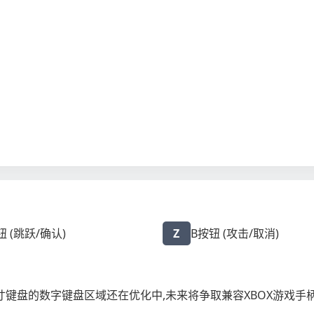
钮 (跳跃/确认)
Z
B按钮 (攻击/取消)
键盘的数字键盘区域还在优化中,未来将争取兼容XBOX游戏手