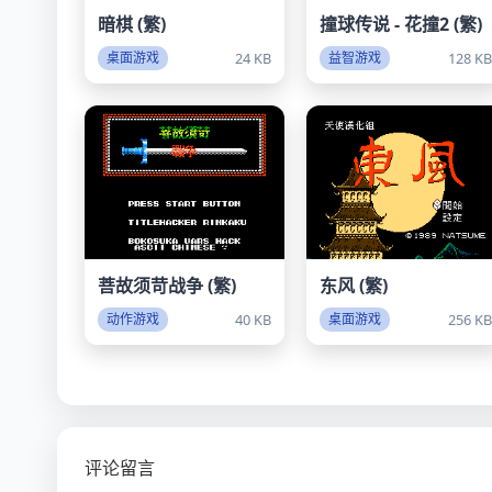
暗棋 (繁)
撞球传说 - 花撞2 (繁)
24 KB
128 K
桌面游戏
益智游戏
菩故须苛战争 (繁)
东风 (繁)
40 KB
256 K
动作游戏
桌面游戏
评论留言