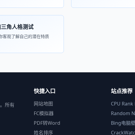
暗三角人格测试
你客观了解自己的潜在特质
快捷入口
站点推荐
网站地图
CPU Rank L
。所有
FC模拟器
Random N
PDF转Word
Bing电脑
姓名排序
CrackWat