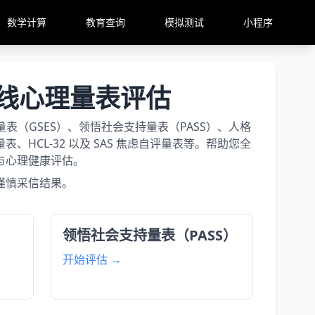
数学计算
教育查询
模拟测试
小程序
在线心理量表评估
表（GSES）、领悟社会支持量表（PASS）、人格
表、HCL-32 以及 SAS 焦虑自评量表等。帮助您全
与心理健康评估。
谨慎采信结果。
领悟社会支持量表（PASS）
开始评估 →