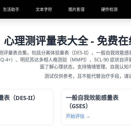
生活助手
文本字符
图片影音
硬件检测
心理测评量表大全 - 免费
测评量表合集，包括分离体验量表（DES-II）、一般自我效能感量
Q-4+）、明尼苏达多相人格测验（MMPI）、SCL-90 症状自评量
面了解心理状态，支持情绪管理、自我认知
测试仅供参考，且不能代替治疗手段，请
表（DES-II）
一般自我效能感量表
（GSES）
开始评估 →