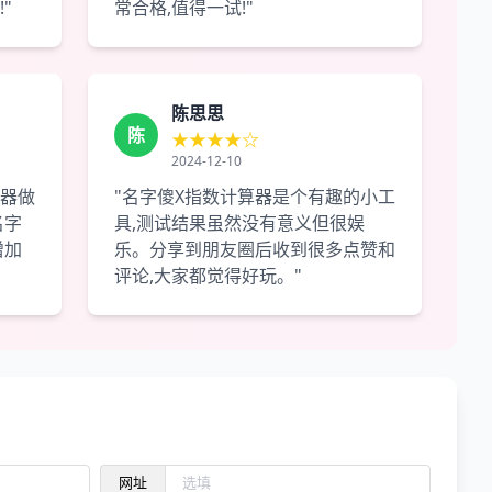
"
常合格,值得一试!"
陈思思
陈
★★★★☆
2024-12-10
算器做
"名字傻X指数计算器是个有趣的小工
名字
具,测试结果虽然没有意义但很娱
增加
乐。分享到朋友圈后收到很多点赞和
评论,大家都觉得好玩。"
网址