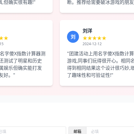
,但确实很有趣!"
断。推荐给需要破冰游戏的朋友!
刘洋
刘
★★
★★★★★
15
2024-12-12
用名字傻X指数计算器测
"团建活动上用名字傻X指数计
,还测试了明星和历史
游戏,同事们玩得很开心。相同
纯属娱乐但确实能打发
得到相同结果这个设计很巧妙,
友好。"
了趣味性和可验证性!"
邮箱