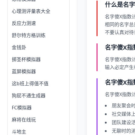
什么是名字
心理测评量表大全
名字傻X指数
反应力测速
相同的名字总
不要认真对待
舒尔特方格训练
名字傻X指
金钱卦
掷圣杯模拟器
名字傻X指数
输入必定产生
蓝屏模拟器
名字傻X指
这b班上得值不值
名字傻X指数
狗屁不通生成器
朋友聚会
FC模拟器
社交媒体
麻将在线玩
团队建设
无聊时的
斗地主