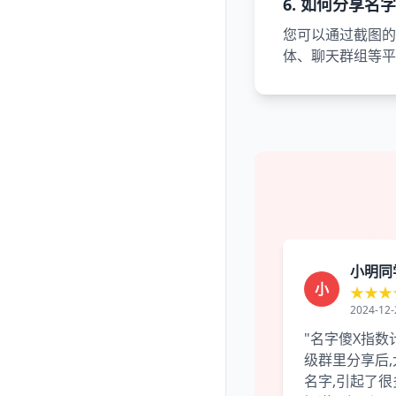
6. 如何分享名
您可以通过截图的
体、聊天群组等平
小明同
小
★★★
2024-12-
"名字傻X指数
级群里分享后
名字,引起了